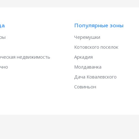
да
Популярные зоны
ры
Черемушки
Котовского поселок
ческая недвижимость
Аркадия
чно
Молдаванка
Дача Ковалевского
Совиньон