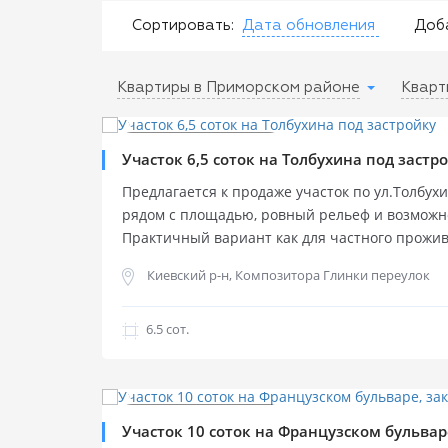
Сортировать:
Дата обновления
Доб
Квартиры в Приморском районе
Кварт
$
165 000
Продажа участка
Участок 6,5 соток на Толбухина под застр
Предлагается к продаже участок по ул.Толбух
рядом с площадью, ровный рельеф и возможно
Практичный вариант как для частного прожива
инвестиции. Площадь — 6,5 соток. Участок по
Киевский р-н, Композитора Глинки переулок
формы. На территории расположен старый до
строительство одного или двух домов. Подвед
вода заведены в дом, газ проходит по фасаду,
6.5 cот.
рядом. Есть государственный акт. Район пло
подъезд, развитая инфраструктура, транспорт
$
800 000
магазины, школы, рынок и городские сервисы.
Продажа участка
Продажа участка
Участок 10 соток на Французском бульва