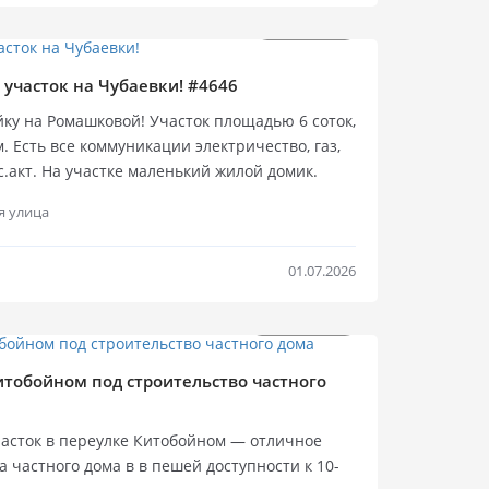
. Здесь можно разместить дом, бассейн,
$
2 000 000
$
165 000
отдыха. Район окружён элитными жилыми
ус», «Симфония», рядом парк «Юность».
Продажа уч
Продажа
 участок на Чубаевки! #4646
том кооперативе с достойным окружением.
йку на Ромашковой! Участок площадью 6 соток,
немногих подобных участков в Аркадии.
 Есть все коммуникации электричество, газ,
мотр.
с.акт. На участке маленький жилой домик.
удобный проезд.
я улица
01.07.2026
$
550 000
$
140 000
Продажа уч
Продажа
Китобойном под строительство частного
часток в переулке Китобойном — отличное
 частного дома в в пешей доступности к 10-