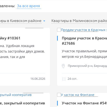
авленны:
За все время
иры в Киевском районе
Квартиры в Малиновском рай
$
165 000
Продажа участка
Продажа участка
ойку #10361
Продам участок в Красны
#27686
ина. Удобная локация
Участок правильной, прям
сть застройки двух домов.
метров на ул.Бернардацци 
ния, так и для
3 Госакта (целевое назнач
чти угловой, правильной
Приморский р-н, Бернарда
коммуникации- свет, газ, 
м под снос. Возможна под
предложение по цене, воз
ены коммуникации: свет и
район, рядом престижное о
 городская канализация
16.06.2026
24 cот.
море в 54 минутах. Предл
щади Толбухина. Удобный
построить отель, спортив
ная развязка. Вблизи
$
800 000
$
230 000
комплекс и т.д.
Продажа участка
Продажа участка
ре, закрытый кооператив
Участок на Фонтане #54