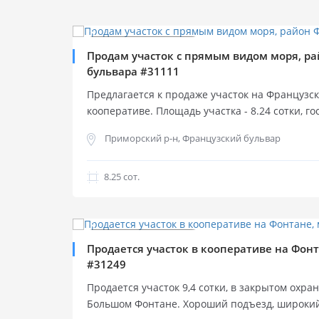
 000 000
Продажа участка
Продажа участка
Продам участок с прямым видом моря, ра
бульвара #31111
Предлагается к продаже участок на Французс
кооперативе. Площадь участка - 8.24 сотки, гос
Дунаева ), широкий фасад 24.5 метра, 1-я лин
Приморский р-н, Французский бульвар
отличный вид. Есть готовый дизайн проект.
8.25 cот.
$
550 000
Продажа участка
Продажа участка
Продается участок в кооперативе на Фонт
#31249
Продается участок 9,4 сотки, в закрытом охр
Большом Фонтане. Хороший подъезд, широкий