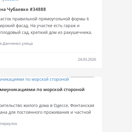
Продажа уч
Продажа
 на Чубаевке #34888
часток правильной прямоугольной формы 6
ирокий фасад. На участке есть гараж и
 плодовый сад, крепкий дом из ракушечника.
ная крыша. Удобная транспортная развязка.
а-Данченко улица
24.03.2026
0%
$
110 000
$
180 000
Продажа уч
Продажа
коммуникациями по морской стороной
оительство жилого дома в Одессе, Фонтанская
вана для постоянного проживания и частной
на, удобный подъезд и развитая
 переулок
лощадь участка — 6,12 сотки. Правильная