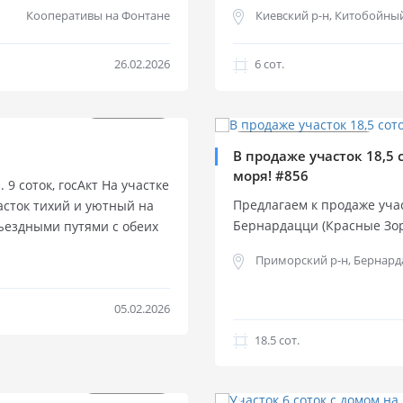
ремонтом и мебелью.
ой ст. Большого Фонтана.
Кооперативы на Фонтане
Киевский р-н, Китобойный
Фонтана и Вузовским район
Участок правильной формы
с зоной отдыха и парковко
26.02.2026
6 cот.
участок. Полный пакет док
строительства. Китобойны
$
$
145 000
1 500 000
с развитой частной застро
рядом Вузовский и инфрас
Продажа участка
Продажа участка
В продаже участок 18,5 
школы.
моря! #856
9 соток, госАкт На участке
Предлагаем к продаже учас
асток тихий и уютный на
Бернардацци (Красные Зор
дъездными путями с обеих
ст.Б.Фонтана. Закрытый ко
Приморский р-н, Бернарда
участка 30 м на 62 м. Хор
дом вашей мечты.
05.02.2026
18.5 cот.
$
100 000
$
180 000