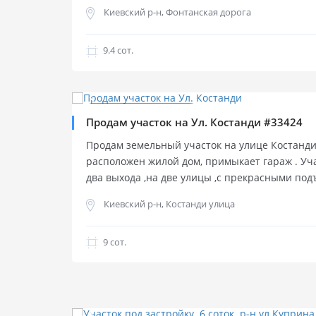
первой линии моря. На участке дача 60м2 с 
Киевский р-н, Фонтанская дорога
9.4 cот.
$
145 000
Продажа участка
Продажа участка
Продам участок на Ул. Костанди #33424
Продам земельный участок на улице Костанди. 
расположен жилой дом, примыкает гараж . Уч
два выхода ,на две улицы ,с прекрасными по
сторон. Возможна продажа части участка.
Киевский р-н, Костанди улица
9 cот.
$
100 000