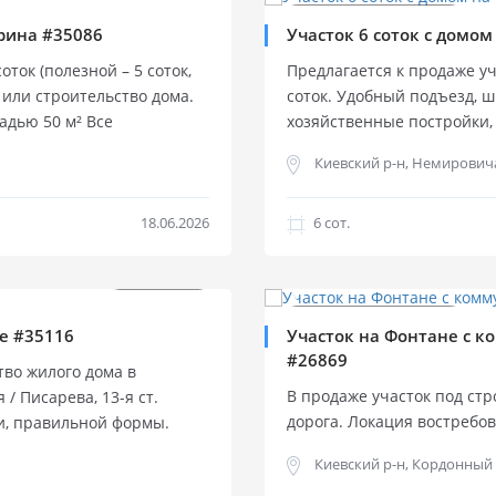
Продажа участка
Продажа участка
прина #35086
Участок 6 соток с домом
ток (полезной – 5 соток,
Предлагается к продаже у
 или строительство дома.
соток. Удобный подъезд, ш
адью 50 м² Все
хозяйственные постройки,
аз, вода заведены в дом.
Высокие потолки, черепич
Киевский р-н, Немирович
, что делает его
Полный пакет документов
я или отдыха на природе.
18.06.2026
6 cот.
0%
$
110 000
$
180 000
Продажа участка
Продажа участка
не #35116
Участок на Фонтане с 
#26869
тво жилого дома в
В продаже участок под стр
/ Писарева, 13-я ст.
дорога. Локация востребо
и, правильной формы.
застройки. Морская сторо
ложен дачный домик.
Киевский р-н, Кордонный
инфраструктура района. П
ация. Газ проходит рядом.