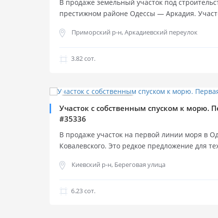
В продаже земельный участок под строительс
престижном районе Одессы — Аркадия. Участ
части района, без плотной высотной застройк
Приморский р-н, Аркадиевский переулок
просматривается. Площадь участка — 3,82 сотк
Форма правильная, прямоугольная, удобная д
Все городские коммуникации подведены: элект
3.82 cот.
центральная канализация. Право собственност
$
240 000
Продажа участка
Продажа участка
Участок с собственным спуском к морю. П
#35336
В продаже участок на первой линии моря в О
Ковалевского. Это редкое предложение для тех
самого моря — с личным спуском к воде. Площа
Киевский р-н, Береговая улица
правильная прямоугольная форма. Все город
подключены. Проведены капитальные берего
бетон, арматура, проверено временем: за 10 
6.23 cот.
изменилась. По линии берега расположен ваш
под строительство вашего дома мечты — без 
$
195 000