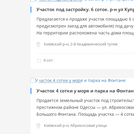
Продажа участка
Продажа участка
Участок под застройку. 6 соток. р-н ул Ку
Предлагается к продаже участок площадью 6 со
предусмотрен заезд для автомобиля) под дачу
На территории расположена часть дома площ
коммуникации уже подключены: канализация, г
Киевский р-н, 2-й Академический тупик
Участок находится в тихом и спокойном районе
отличным местом для комфортного проживани
6 cот.
0%
$
110 000
Продажа участка
Продажа участка
Участок 4 сотки у моря и парка на Фонта
Продается земельный участок под строительс
престижном районе Одессы — ул. Абрикосовая 
Большого Фонтана. Площадь участка — 4 сотк
Фасад участка 12.69 м. На территории распо
Киевский р-н, Абрикосовая улица
Подведены коммуникации: свет, вода, канализ