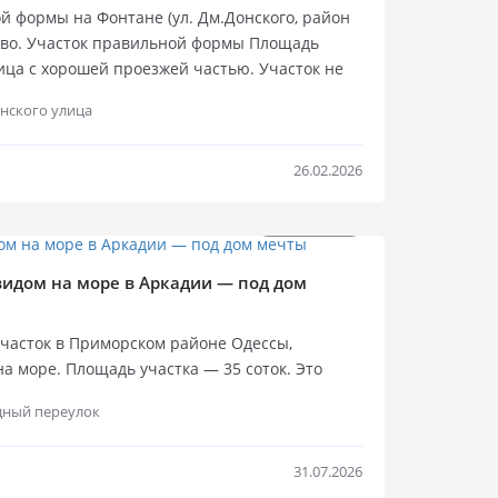
й формы на Фонтане (ул. Дм.Донского, район
ство. Участок правильной формы Площадь
улица с хорошей проезжей частью. Участок не
.Донского есть возможность установить ворота
нского улица
(на 4 соседа). Расположение участка позволяет
ный въезд в гараж (по прямой). Все
и используются). Есть кадастровый номер,
26.02.2026
строения: жилой дом старой постройки (конец
ю 98 кв.м., каменные сараи, гараж.
$
350 000
Продажа
видом на море в Аркадии — под дом
часток в Приморском районе Одессы,
а море. Площадь участка — 35 соток. Это
тельства жилого дома для постоянного
дный переулок
й резиденции у моря. Все коммуникации
, канализация. Продуманный подъезд с двух
о и приватность. С участка открывается
31.07.2026
ре, что позволит создать уникальную