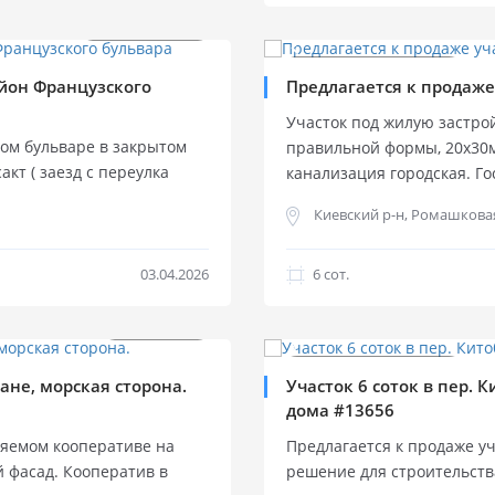
атмосферу уюта и гармонии
$
2 000 000
$
165 000
ландшафтный сад и зоны 
комплексами — «Белый Пар
Продажа участка
Продажа участка
йон Французского
Предлагается к продаже
Участок находится в обжи
Участок под жилую застро
Госакт на землю. Один из 
ком бульваре в закрытом
правильной формы, 20х30м.
Звоните, организуем прос
акт ( заезд с переулка
канализация городская. Го
ия моря. Открывается
Фасадом выходит в тихий 
Киевский р-н, Ромашкова
03.04.2026
6 cот.
$
550 000
$
140 000
Продажа участка
Продажа участка
ане, морская сторона.
Участок 6 соток в пер. 
дома #13656
аняемом кооперативе на
Предлагается к продаже у
 фасад. Кооператив в
решение для строительства