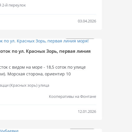
 Расположен между 10-й станцией Большого
 2-й переулок
ом, близость моря. Площадь — 6 соток.
, подходит для проектирования жилого дома
й. Удобный подъезд. Газ и вода заведены на
03.04.2026
ументов. Участок готов к началу
й переулок/микрорайон Вузовский - это район
$
$
145 000
1 500 000
йкой, тихая улица. В пешей доступности море,
труктура Фонтана: магазины, транспорт,
Продажа уч
Продажа
соток по ул. Красных Зорь, первая линия
ток с видом на море - 18,5 соток по улице
и). Морская сторона, ориентир 10
оператив, есть госакт на участок. Размер
цци (Красных зорь) улица
ошая форма участка позволит распланировать
Кооперативы на Фонтане
12.01.2026
$
100 000
$
180 000