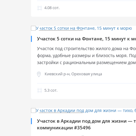
Идеальное место для строительства частного 
доступности — парк Дубовая Роща и пляж “Зол
4.08 cот.
активно застраивается современными коттедж
улица, рядом магазины, школы и удобная тран
$
210 000
Продажа участка
Продажа участка
Участок 5 сотки на Фонтане, 15 минут к 
Участок под строительство жилого дома на Ф
форма, удобные размеры и близость моря. По
застройки с рациональным размещением дом
— 5,3 сотки. Участок прямоугольной формы, ф
Киевский р-н, Ореховая улица
м. На территории расположен садовый дом 54,
для проектирования жилого дома. Коммуникац
остальные проходят по границе участка. Полн
5.3 cот.
Участок готов к сделке и началу строительств
До моря — около 15 минут пешком. Тихая жил
$
250 000
подъезд, близость городской инфраструктуры
коммуникации, возможны автономные решени
Продажа участка
Продажа участка
Участок в Аркадии под дом для жизни — т
коммуникации #35496