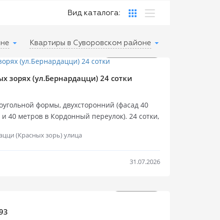
Вид каталога:
оне
Квартиры в Суворовском районе
$
$
165 000
2 000 000
Продажа уч
х зорях (ул.Бернардацци) 24 сотки
оугольной формы, двухсторонний (фасад 40
и 40 метров в Кордонный переулок). 24 сотки,
ение: строительство жилого дома). Все
цци (Красных зорь) улица
вода, городская канализация. Сделайте
можен обмен с доплатой. Очень элитный
кружени, трасса здоровья, городские пляжи,
31.07.2026
ожение подойдет для застройщиков коттеджей,
ный комплекс, детский оздоровительный
$
800 000
$
230 000
Продажа уч
Продажа
93