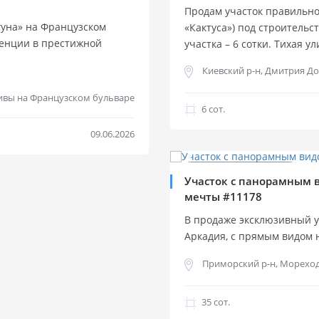
Продам участок правильно
гуна» на Французском
«Кактуса») под строитель
денции в престижной
участка – 6 сотки. Тихая 
 Правильная геометрия
фасадный, однако с ул. Дм
Киевский р-н, Дмитрия До
 — под строительство
на пульте в общий проезд 
ние сессии). Закрытый
распланировать очень удоб
ивы на Французском бульваре
онаблюдением.
коммуникации подведены (
6 cот.
статусное окружение.
гос.акт . На участке есть 
09.06.2026
ая зона Одессы. Вблизи
80-х годов) общей площадь
$
350 000
ская инфраструктура.
ных участков.
Продажа участка
Участок с панорамным 
мечты #11178
В продаже эксклюзивный у
Аркадия, с прямым видом н
идеальное место для строи
Приморский р-н, Морехо
проживания или загородно
заведены: свет, вода, газ
улиц обеспечивает удобств
35 cот.
завораживающий вид на мо