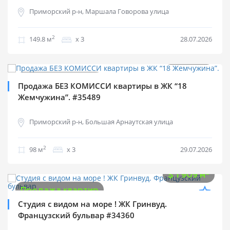
Приморский р-н, Маршала Говорова улица
2
149.8 м
х 3
28.07.2026
$
125 000
0%
2
$
1 276 м
Продажа квартир
Продажа БЕЗ КОМИССИ квартиры в ЖК “18
Жемчужина”. #35489
Приморский р-н, Большая Арнаутская улица
2
98 м
х 3
29.07.2026
$
84 000
2
$
1 909 м
Продажа квартир
Студия с видом на море ! ЖК Гринвуд.
Французский бульвар #34360