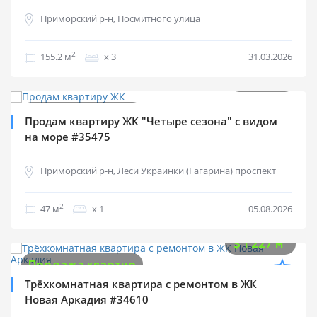
Приморский р-н, Посмитного улица
2
155.2 м
х 3
31.03.2026
$
57 000
0%
2
$
1 213 м
Продажа квартир
Продам квартиру ЖК "Четыре сезона" с видом
на море #35475
Приморский р-н, Леси Украинки (Гагарина) проспект
2
47 м
х 1
05.08.2026
$
135 000
2
$
1 227 м
Продажа квартир
Трёхкомнатная квартира с ремонтом в ЖК
Новая Аркадия #34610