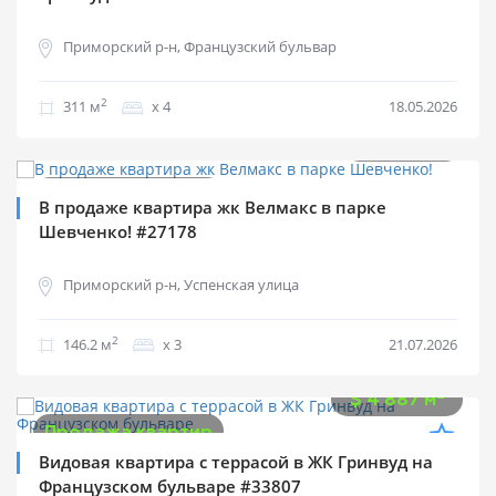
Приморский р-н, Французский бульвар
2
311 м
х 4
18.05.2026
$
420 000
2
$
2 873 м
Продажа квартир
В продаже квартира жк Велмакс в парке
Шевченко! #27178
Приморский р-н, Успенская улица
2
146.2 м
х 3
21.07.2026
$
1 300 000
2
$
4 887 м
Продажа квартир
Видовая квартира с террасой в ЖК Гринвуд на
Французском бульваре #33807