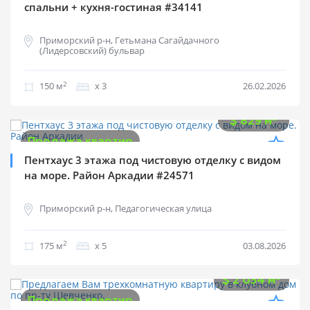
спальни + кухня-гостиная #34141
Приморский р-н, Гетьмана Сагайдачного
(Лидерсовский) бульвар
2
150 м
х 3
26.02.2026
$
145 000
2
$
829 м
Продажа квартир
Пентхаус 3 этажа под чистовую отделку с видом
на море. Район Аркадии #24571
Приморский р-н, Педагогическая улица
2
175 м
х 5
03.08.2026
$
240 000
2
$
2 034 м
Продажа квартир