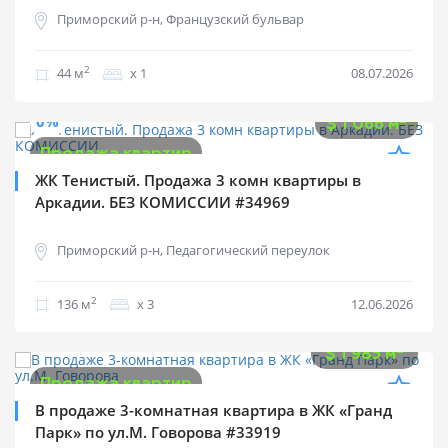
Приморский р-н, Французский бульвар
2
44 м
х 1
08.07.2026
$
145 000
0%
2
$
1 066 м
Продажа квартир
ЖК Тенистый. Продажа 3 комн квартиры в
Аркадии. БЕЗ КОМИССИИ #34969
Приморский р-н, Педагогический переулок
2
136 м
х 3
12.06.2026
$
270 000
2
$
1 985 м
Продажа квартир
В продаже 3-комнатная квартира в ЖК «Гранд
Парк» по ул.М. Говорова #33919