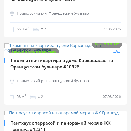
Приморский р-н, Французский бульвар
2
55.3 м
х 2
27.05.2026
$
165 000
2
$
2 845 м
Продажа квартир
1 комнатная квартира в доме Каркашадзе на
Французском бульваре #10928
Приморский р-н, Французский бульвар
2
58 м
х 2
07.08.2026
$
770 000
2
$
2 476 м
Продажа квартир
Пентхаус с террасой и панорамой моря в ЖК
Гринвуд #12311