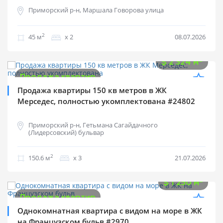
Приморский р-н, Маршала Говорова улица
2
45 м
х 2
08.07.2026
$
350 000
2
$
2 324 м
Продажа квартир
Продажа квартиры 150 кв метров в ЖК
Мерседес, полностью укомплектована #24802
Приморский р-н, Гетьмана Сагайдачного
(Лидерсовский) бульвар
2
150.6 м
х 3
21.07.2026
$
69 125
2
$
1 250 м
Продажа квартир
Однокомнатная квартира с видом на море в ЖК
на Французском бульв #2970