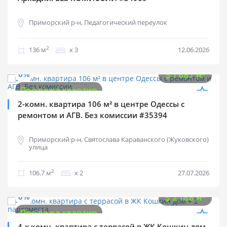
Приморский р-н, Педагогический переулок
2
136 м
х 3
12.06.2026
$
180 000
0%
2
$
1 687 м
Продажа квартир
2-комн. квартира 106 м² в центре Одессы с
ремонтом и АГВ. Без комиссии #35394
Приморский р-н, Святослава Караванского (Жуковского)
улица
2
106.7 м
х 2
27.07.2026
$
350 000
0%
2
$
2 188 м
Продажа квартир
4-х комн. квартира с террасой в ЖК Кошкин дом