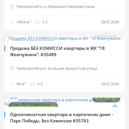
Приморский р-н, Маршала Говорова улица
2
149.8 м
х 3
28.07.2026
$
125 000
0%
2
$
1 276 м
Продажа квартир
Продажа БЕЗ КОМИССИ квартиры в ЖК “18
Жемчужина”. #35489
Приморский р-н, Большая Арнаутская улица
2
98 м
х 3
29.07.2026
$
63 000
0%
2
$
1 235 м
Продажа квартир
Однокомнатная квартира в кирпичном доме -
Парк Победы. Без Комиссии #35783