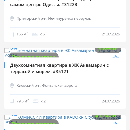
самом центре Одессы. #31228
Приморский р-н, Нечипуренко переулок
2
156 м
х 5
21.07.2026
$
71 500
0%
2
$
899 м
Продажа квартир
Двухкомнатная квартира в ЖК Аквамарин с
террасой и морем. #35121
Киевский р-н, Фонтанская дорога
2
79.5 м
х 2
24.07.2026
$
121 275
0%
2
$
1 750 м
Продажа квартир