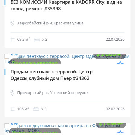
БЕЗ КОМИССИИ Квартира в KADORR City: вид на
город, ремонт #35398
Хаджибейский р-н, Краснова улица
2
69.3 м
х 2
22.07.2026
$
212 000
0%
2
$
2 000 м
Продажа квартир
Продам пентхаус с террасой. Центр
Одессы,клубный дом Пьер #34362
Приморский р-н, Успенский переулок
2
106 м
х 3
02.02.2026
$
79 000
0%
2
$
1 436 м
Продажа квартир