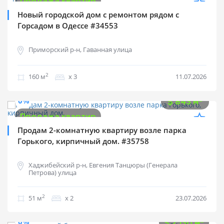
Продажа квартир
Новый городской дом с ремонтом рядом с
Горсадом в Одессе #34553
Приморский р-н, Гаванная улица
2
160 м
х 3
11.07.2026
$
43 000
0%
2
$
843 м
Продажа квартир
Продам 2-комнатную квартиру возле парка
Горького, кирпичный дом. #35758
Хаджибейский р-н, Евгения Танцюры (Генерала
Петрова) улица
2
51 м
х 2
23.07.2026
$
115 000
0%
2
$
2 130 м