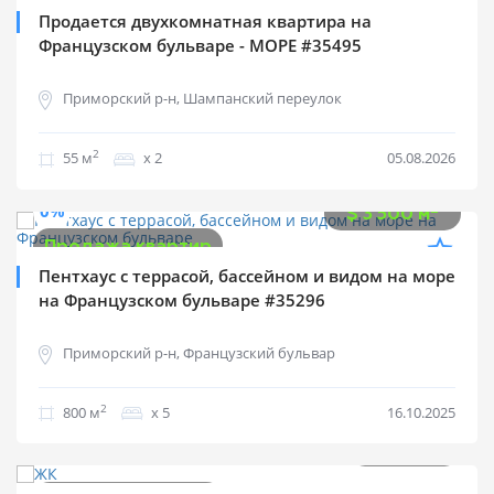
Продается двухкомнатная квартира на
Французском бульваре - МОРЕ #35495
Приморский р-н, Шампанский переулок
2
55 м
х 2
05.08.2026
$
2 800 000
0%
2
$
3 500 м
Продажа квартир
Пентхаус с террасой, бассейном и видом на море
на Французском бульваре #35296
Приморский р-н, Французский бульвар
2
800 м
х 5
16.10.2025
$
199 000
0%
2
$
1 519 м