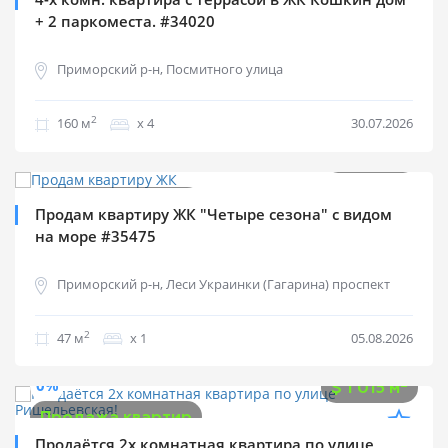
+ 2 паркоместа. #34020
Приморский р-н, Посмитного улица
2
160 м
х 4
30.07.2026
$
57 000
0%
2
$
1 213 м
Продажа квартир
Продам квартиру ЖК "Четыре сезона" с видом
на море #35475
Приморский р-н, Леси Украинки (Гагарина) проспект
2
47 м
х 1
05.08.2026
$
68 000
0%
2
$
1 015 м
Продажа квартир
Продаётся 2х комнатная квартира по улице