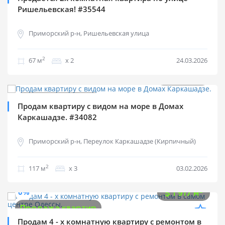
Ришельевская! #35544
Приморский р-н, Ришельевская улица
2
67 м
х 2
24.03.2026
$
300 000
0%
2
$
2 564 м
Продажа квартир
Продам квартиру с видом на море в Домах
Каркашадзе. #34082
Приморский р-н, Переулок Каркашадзе (Кирпичный)
2
117 м
х 3
03.02.2026
$
299 000
0%
2
$
1 917 м
Продажа квартир
Продам 4 - х комнатную квартиру с ремонтом в