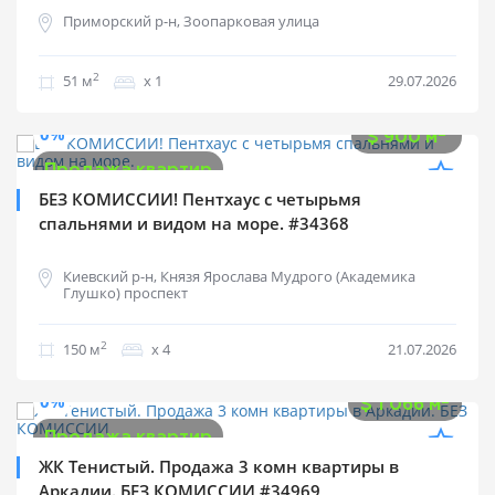
Приморский р-н, Зоопарковая улица
2
51 м
х 1
29.07.2026
$
135 000
0%
2
$
900 м
Продажа квартир
БЕЗ КОМИССИИ! Пентхаус с четырьмя
спальнями и видом на море. #34368
Киевский р-н, Князя Ярослава Мудрого (Академика
Глушко) проспект
2
150 м
х 4
21.07.2026
$
145 000
0%
2
$
1 066 м
Продажа квартир
ЖК Тенистый. Продажа 3 комн квартиры в
Аркадии. БЕЗ КОМИССИИ #34969