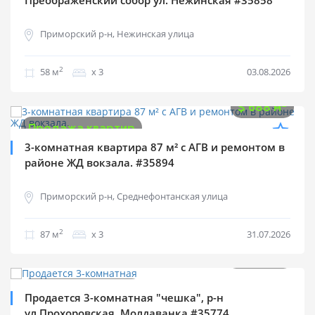
Преображенский собор ул. Нежинская #35858
Приморский р-н, Нежинская улица
2
58 м
х 3
03.08.2026
$
59 850
2
$
688 м
Продажа квартир
3-комнатная квартира 87 м² с АГВ и ремонтом в
районе ЖД вокзала. #35894
Приморский р-н, Среднефонтанская улица
2
87 м
х 3
31.07.2026
$
64 000
2
$
998 м
Продажа квартир
Продается 3-комнатная "чешка", р-н
ул.Прохоровская, Молдаванка #35774