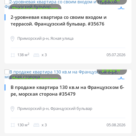
$
797 м
Продажа квартир
2-уровневая квартира со своим входом и
террасой. Французский бульвар. #35676
Приморский р-н, Ясная улица
2
138 м
х 3
05.07.2026
$
112 000
2
$
862 м
Продажа квартир
В продаже квартира 130 кв.м на Французском б-
ре, морская сторона #35479
Приморский р-н, Французский бульвар
2
130 м
х 3
05.08.2026
$
115 000