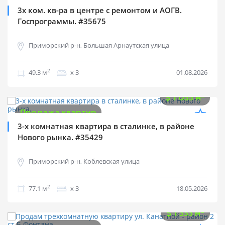
3х ком. кв-ра в центре с ремонтом и АОГВ.
Госпрограммы. #35675
Приморский р-н, Большая Арнаутская улица
2
49.3 м
х 3
01.08.2026
$
79 800
2
$
1 035 м
Продажа квартир
3-х комнатная квартира в сталинке, в районе
Нового рынка. #35429
Приморский р-н, Коблевская улица
2
77.1 м
х 3
18.05.2026
$
80 000
2
$
1 333 м