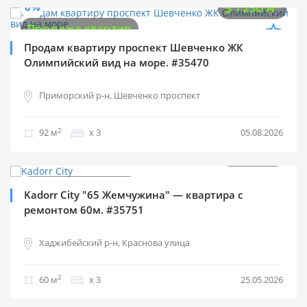
0%
2
$
1 250 м
Продажа квартир
Продам квартиру проспект Шевченко ЖК
Олимпийский вид на море. #35470
Приморский р-н, Шевченко проспект
2
92 м
х 3
05.08.2026
$
115 000
2
$
1 917 м
Продажа квартир
Kadorr City "65 Жемчужина" — квартира с
ремонтом 60м. #35751
Хаджибейский р-н, Краснова улица
2
60 м
х 3
25.05.2026
$
115 000
2
$
1 513 м