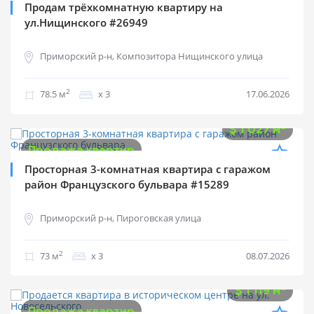
Продажа квартир
Продам трёхкомнатную квартиру на
ул.Нищинского #26949
Приморский р-н, Композитора Нищинского улица
2
78.5 м
х 3
17.06.2026
$
75 000
2
$
1 027 м
Продажа квартир
Просторная 3-комнатная квартира с гаражом
район Французского бульвара #15289
Приморский р-н, Пироговская улица
2
73 м
х 3
08.07.2026
$
75 000
2
$
1 119 м
Продажа квартир