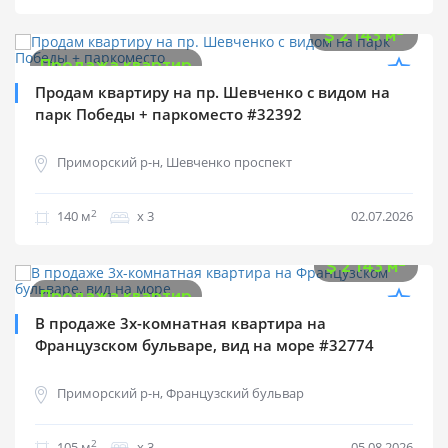
$
300 000
2
$
2 143 м
Продажа квартир
Продам квартиру на пр. Шевченко с видом на
парк Победы + паркоместо #32392
Приморский р-н, Шевченко проспект
2
140 м
х 3
02.07.2026
$
225 000
2
$
2 143 м
Продажа квартир
В продаже 3х-комнатная квартира на
Французском бульваре, вид на море #32774
Приморский р-н, Французский бульвар
2
105 м
х 3
05.08.2026