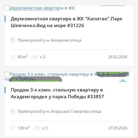
2
$
1 889 м
Продажа квартир
Двухкомнатная квартира в ЖК "Капитан".Парк
Шевченко.Вид на море #31226
Приморский р-н, Базарная улица
2
90 м
х 3
26.02.2026
$
250 000
2
$
2 083 м
Продажа квартир
Продам 3-х комн. стильную квартиру в
Академгородке у парка Победы #33857
Приморский р-н, Маршала Говорова улица
2
120 м
х 3
27.05.2026
$
350 000
2