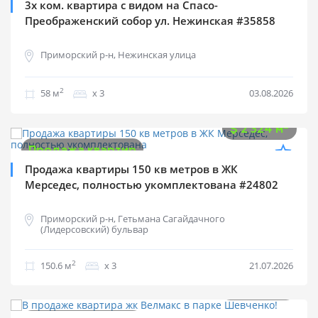
3х ком. квартира с видом на Спасо-
Преображенский собор ул. Нежинская #35858
Приморский р-н, Нежинская улица
2
58 м
х 3
03.08.2026
$
350 000
2
$
2 324 м
Продажа квартир
Продажа квартиры 150 кв метров в ЖК
Мерседес, полностью укомплектована #24802
Приморский р-н, Гетьмана Сагайдачного
(Лидерсовский) бульвар
2
150.6 м
х 3
21.07.2026
$
420 000
2
$
2 873 м