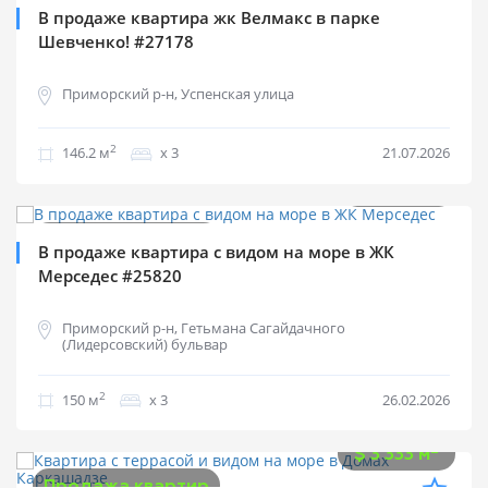
Продажа квартир
В продаже квартира жк Велмакс в парке
Шевченко! #27178
Приморский р-н, Успенская улица
2
146.2 м
х 3
21.07.2026
$
555 000
2
$
3 700 м
Продажа квартир
В продаже квартира с видом на море в ЖК
Мерседес #25820
Приморский р-н, Гетьмана Сагайдачного
(Лидерсовский) бульвар
2
150 м
х 3
26.02.2026
$
500 000
2
$
3 333 м
Продажа квартир