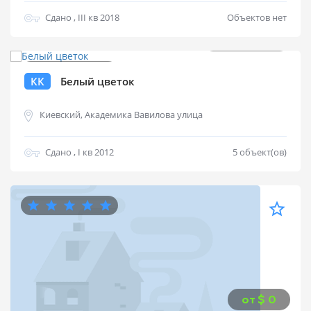
Сдано , III кв 2018
Объектов нет
от
$
255 000
КК
Белый цветок
Киевский, Академика Вавилова улица
Сдано , I кв 2012
5 объект(ов)
от
$
0