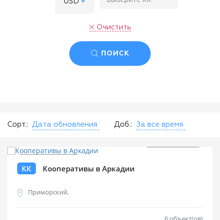
USD
Очистить
ПОИСК
Сорт.:
Дата обновления
Доб.:
За все время
от
$
980 000
КК
Кооперативы в Аркадии
Приморский,
6 объект(ов)