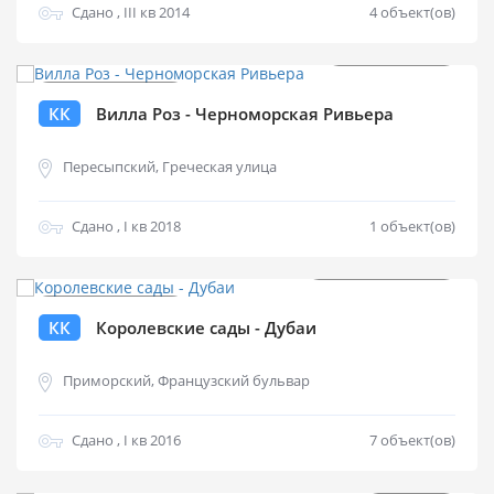
Сдано , III кв 2014
4 объект(ов)
от
$
310 000
КК
Вилла Роз - Черноморская Ривьера
Пересыпский, Греческая улица
Сдано , I кв 2018
1 объект(ов)
от
$
1 800 000
КК
Королевские сады - Дубаи
Приморский, Французский бульвар
Сдано , I кв 2016
7 объект(ов)
от
$
0