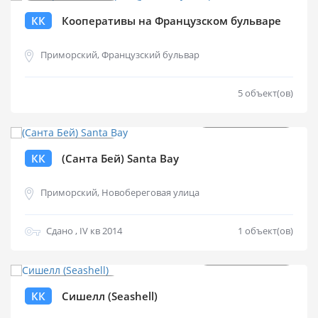
КК
Кооперативы на Французском бульваре
Приморский, Французский бульвар
5 объект(ов)
от
$
1 200 000
КК
(Санта Бей) Santa Bay
Приморский, Новобереговая улица
Сдано , IV кв 2014
1 объект(ов)
от
$
3 999 000
КК
Сишелл (Seashell)