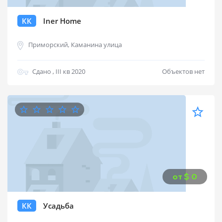
КК
Iner Home
Приморский, Каманина улица
Сдано , III кв 2020
Объектов нет
от
$
0
КК
Усадьба