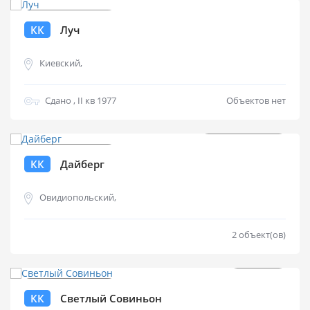
КК
Луч
Киевский,
Сдано , II кв 1977
Объектов нет
от
$
240 000
КК
Дайберг
Овидиопольский,
2 объект(ов)
от
$
0
КК
Светлый Совиньон