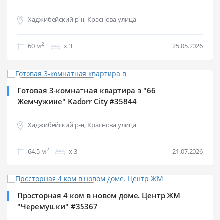
Хаджибейский р-н, Краснова улица
2
60 м
х 3
25.05.2026
$
129 500
2
$
2 008 м
Продажа квартир
Готовая 3-комнатная квартира в "66
Жемчужине" Kadorr City #35844
Хаджибейский р-н, Краснова улица
2
64.5 м
х 3
21.07.2026
$
70 000
2
$
526 м
Продажа квартир
Просторная 4 ком в новом доме. Центр ЖМ
"Черемушки" #35367