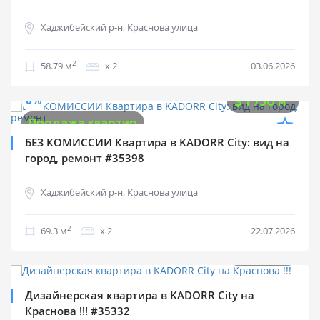
Хаджибейский р-н, Краснова улица
2
58.79 м
х 2
03.06.2026
$
121 275
0%
2
$
1 750 м
Продажа квартир
БЕЗ КОМИССИИ Квартира в KADORR City: вид на
город, ремонт #35398
Хаджибейский р-н, Краснова улица
2
69.3 м
х 2
22.07.2026
$
71 000
2
$
1 690 м
Продажа квартир
Дизайнерская квартира в KADORR City на
Краснова !!! #35332