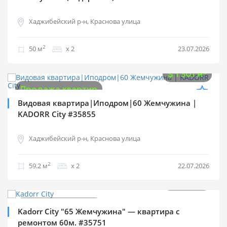
Хаджибейский р-н, Краснова улица
2
50 м
х 2
23.07.2026
$
77 000
2
$
1 301 м
Продажа квартир
Видовая квартира|Иподром|60 Жемчужина |
KADORR City #35855
Хаджибейский р-н, Краснова улица
2
59.2 м
х 2
22.07.2026
$
115 000
2
$
1 917 м
Продажа квартир
Kadorr City "65 Жемчужина" — квартира с
ремонтом 60м. #35751