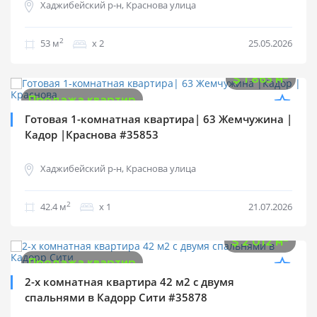
Хаджибейский р-н, Краснова улица
2
53 м
х 2
25.05.2026
$
79 000
2
$
1 863 м
Продажа квартир
Готовая 1-комнатная квартира| 63 Жемчужина |
Кадор |Краснова #35853
Хаджибейский р-н, Краснова улица
2
42.4 м
х 1
21.07.2026
$
84 500
2
$
2 012 м
Продажа квартир
2-х комнатная квартира 42 м2 с двумя
спальнями в Кадорр Сити #35878