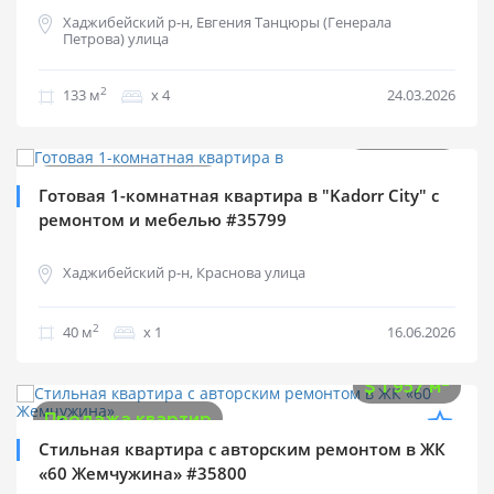
Хаджибейский р-н, Евгения Танцюры (Генерала
Петрова) улица
2
133 м
х 4
24.03.2026
$
83 500
2
$
2 088 м
Продажа квартир
Готовая 1-комнатная квартира в "Kadorr City" с
ремонтом и мебелью #35799
Хаджибейский р-н, Краснова улица
2
40 м
х 1
16.06.2026
$
90 000
2
$
1 957 м
Продажа квартир
Стильная квартира с авторским ремонтом в ЖК
«60 Жемчужина» #35800