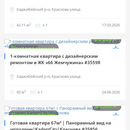
Хаджибейский р-н, Краснова улица
2
42.11 м
х 1
17.03.2026
$
95 000
2
$
2 209 м
Продажа квартир
1-комнатная квартира с дизайнерским
ремонтом в ЖК «66 Жемчужина» #35598
Хаджибейский р-н, Краснова улица
2
43 м
х 1
24.06.2026
$
80 760
2
$
1 205 м
Продажа квартир
Готовая квартира 67м² | Панорамный вид на
ипподром|KadorrCity|Краснова #35856