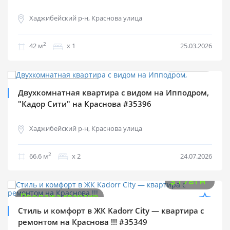
Хаджибейский р-н, Краснова улица
2
42 м
х 1
25.03.2026
$
132 000
2
$
1 982 м
Продажа квартир
Двухкомнатная квартира с видом на Ипподром,
"Кадор Сити" на Краснова #35396
Хаджибейский р-н, Краснова улица
2
66.6 м
х 2
24.07.2026
$
75 000
2
$
1 781 м
Продажа квартир
Стиль и комфорт в ЖК Kadorr City — квартира с
ремонтом на Краснова !!! #35349