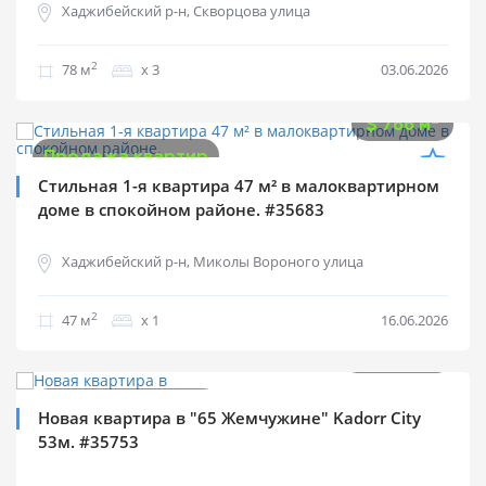
Хаджибейский р-н, Скворцова улица
2
78 м
х 3
03.06.2026
$
36 000
2
$
766 м
Продажа квартир
Стильная 1-я квартира 47 м² в малоквартирном
доме в спокойном районе. #35683
Хаджибейский р-н, Миколы Вороного улица
2
47 м
х 1
16.06.2026
$
102 000
2
$
1 925 м
Продажа квартир
Новая квартира в "65 Жемчужине" Kadorr City
53м. #35753