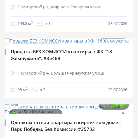
Приморский р-н, Маршала Говорова улица
2
149.8 м
х 3
28.07.2026
$
125 000
0%
2
$
1 276 м
Продажа квартир
Продажа БЕЗ КОМИССИ квартиры в ЖК “18
Жемчужина”. #35489
Приморский р-н, Большая Арнаутская улица
2
98 м
х 3
29.07.2026
$
63 000
0%
2
$
1 235 м
Продажа квартир
Однокомнатная квартира в кирпичном доме -
Парк Победы. Без Комиссии #35783