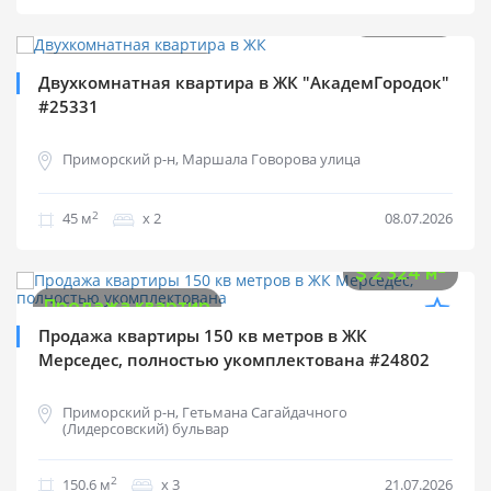
$
55 000
2
$
1 222 м
Продажа квартир
Двухкомнатная квартира в ЖК "АкадемГородок"
#25331
Приморский р-н, Маршала Говорова улица
2
45 м
х 2
08.07.2026
$
350 000
2
$
2 324 м
Продажа квартир
Продажа квартиры 150 кв метров в ЖК
Мерседес, полностью укомплектована #24802
Приморский р-н, Гетьмана Сагайдачного
(Лидерсовский) бульвар
2
150.6 м
х 3
21.07.2026