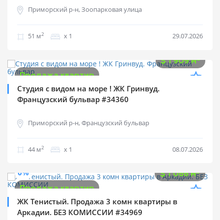
Приморский р-н, Зоопарковая улица
2
51 м
х 1
29.07.2026
$
84 000
2
$
1 909 м
Продажа квартир
Студия с видом на море ! ЖК Гринвуд.
Французский бульвар #34360
Приморский р-н, Французский бульвар
2
44 м
х 1
08.07.2026
$
145 000
0%
2
$
1 066 м
Продажа квартир
ЖК Тенистый. Продажа 3 комн квартиры в
Аркадии. БЕЗ КОМИССИИ #34969