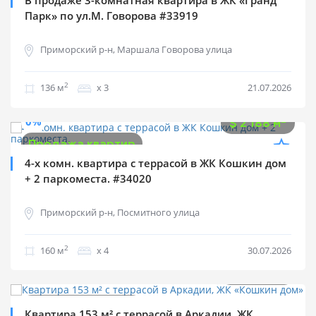
В продаже 3-комнатная квартира в ЖК «Гранд
Парк» по ул.М. Говорова #33919
Приморский р-н, Маршала Говорова улица
2
136 м
х 3
21.07.2026
$
350 000
0%
2
$
2 188 м
Продажа квартир
4-х комн. квартира с террасой в ЖК Кошкин дом
+ 2 паркоместа. #34020
Приморский р-н, Посмитного улица
2
160 м
х 4
30.07.2026
$
260 000
2
$
1 695 м
Продажа квартир
Квартира 153 м² с террасой в Аркадии, ЖК