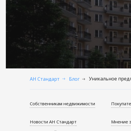
Уникальное предл
АН Стандарт
Блог
Собственникам недвижимости
Покупате
Новости АН Стандарт
Мнение э