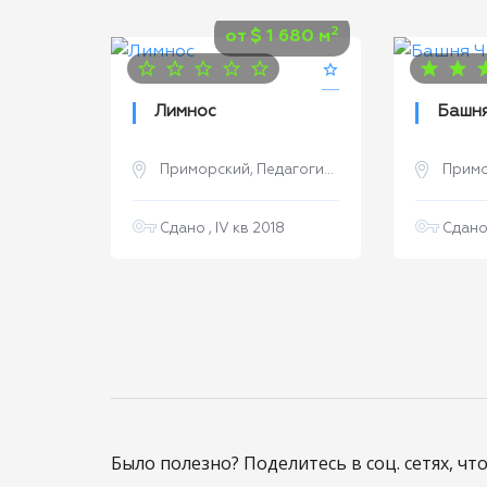
2
от
$
1 680 м
Лимнос
Башня
Приморский, Педагогическая улица
Приморский
ая улица
Сдано , IV кв 2018
Сдано 
Было полезно? Поделитесь в соц. сетях, чт