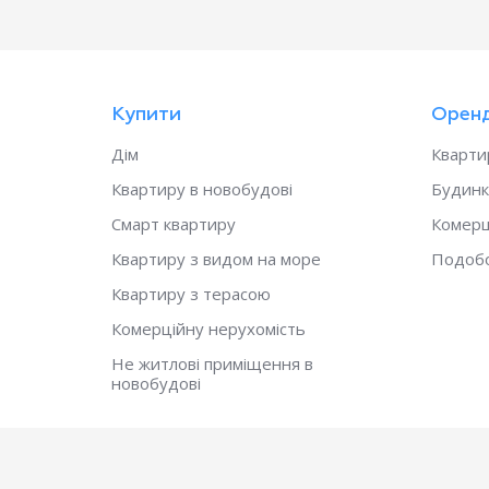
Купити
Орен
Дім
Кварти
Квартиру в новобудові
Будинк
Смарт квартиру
Комерц
Квартиру з видом на море
Подоб
Квартиру з терасою
Комерційну нерухомість
Не житлові приміщення в
новобудові