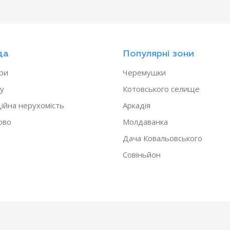
да
Популярні зони
ри
Черемушки
у
Котовського селище
ійна нерухомість
Аркадія
ово
Молдаванка
Дача Ковальовського
Совіньйон