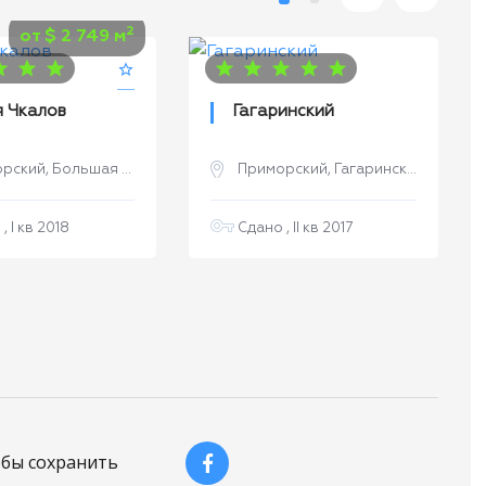
2
от
$
2 749 м
 Чкалов
Гагаринский
, Большая Арнаутская улица
Приморский, Гагаринское плато
, I кв 2018
Сдано , II кв 2017
обы сохранить