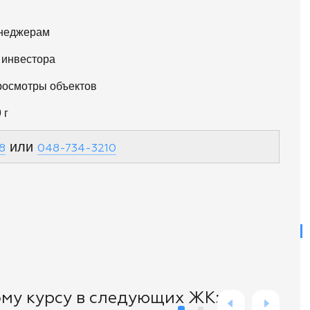
енеджерам
 инвестора
росмотры объектов
 г
или
8
048-734-3210
му курсу в следующих ЖК: