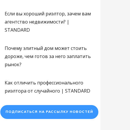
Если вы хороший риэлтор, зачем вам
агентство недвижимости? |
STANDARD
Авторский район
Жилой квартал
Авторский
Пересыпский, Гоголя улица
Почему элитный дом может стоить
Пересыпский, Греческая улица
дороже, чем готов за него заплатить
Сдано , I кв 2022
рынок?
Сдано , II кв 2020
Как отличить профессионального
риэлтора от случайного | STANDARD
ПОДПИСАТЬСЯ НА РАССЫЛКУ НОВОСТЕЙ