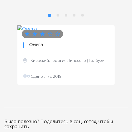
2
м
Омега
Киевский, Георгия Липского (Толбухина) улица
Сдано , I кв 2019
Было полезно? Поделитесь в соц. сетях, чтобы
сохранить