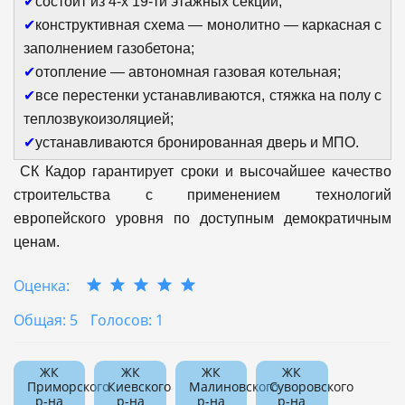
✔
состоит из 4-х 19-ти этажных секций;
✔
конструктивная схема — монолитно — каркасная с
заполнением газобетона;
✔
отопление — автономная газовая котельная;
✔
все перестенки устанавливаются, стяжка на полу с
теплозвукоизоляцией;
✔
устанавливаются бронированная дверь и МПО.
СК Кадор гарантирует сроки и высочайшее качество
строительства с применением технологий
европейского уровня по доступным демократичным
ценам.
Оценка:
Общая: 5
Голосов: 1
ЖК
ЖК
ЖК
ЖК
Приморского
Киевского
Малиновского
Суворовского
р-на
р-на
р-на
р-на