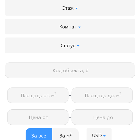
Этаж
Комнат
Статус
Код объекта, #
-
2
2
Площадь от, м
Площадь до, м
-
Цена от
Цена до
2
USD
За все
За м