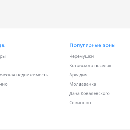
да
Популярные зоны
иры
Черемушки
Котовского поселок
ческая недвижимость
Аркадия
чно
Молдаванка
Дача Ковалевского
Совиньон