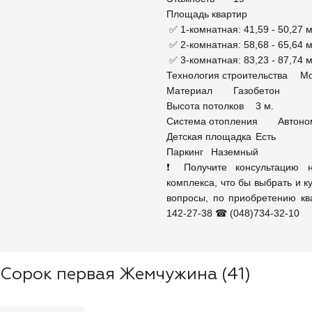
Площадь квартир	

 ✅ 1-комнатная: 41,59 - 50,27 м2	

 ✅ 2-комнатная: 58,68 - 65,64 м2	

 ✅ 3-комнатная: 83,23 - 87,74 м2

Технология строительства	Монолитно-каркасная

Материал	Газобетон

Высота потолков	3 м.

Система отопления	Автономная газовая котельная

Детская площадка	Есть

Паркинг	Наземный

❗ Получите консультацию н
комплекса, что бы выбрать и 
вопросы, по приобретению кв
142-27-38 ☎ (048)734-32-10
 Сорок первая Жемчужина (41)