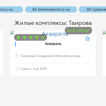
ого р-на
ЖК Малиновского р-на
ЖК Суворов
Жилые комплексы: Таирова
2
от
$
1 511 м
Акварель
Киевский, Академика Вильямса улица
Сдано , II кв 2019