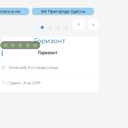
ского р-на
ЖК Пригорода Одессы
Горизонт
Киевский, Костанди улица
Кие
Сдано , III кв 2019
Сдан