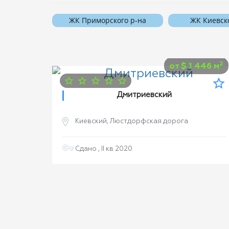
ЖК Приморского р-на
ЖК Киевск
2
от
$
1 446 м
Дмитриевский
ца
Киевский, Люстдорфская дорога
Сдано , II кв 2020