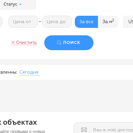
Статус
-
2
Цена от
Цена до
За все
За м
U
Очистить
ПОИСК
вленны:
Сегодня
 объектах
Ваш e-mail для по
вайте первыми о новых