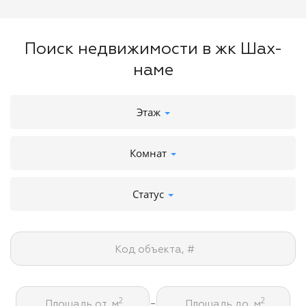
Поиск недвижимости в жк Шах-
наме
Этаж
Комнат
Статус
Код объекта, #
-
2
2
Площадь от, м
Площадь до, м