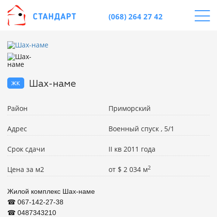
(068) 264 27 42
жк
Шах-наме
Район
Приморский
Адрес
Военный спуск , 5/1
Срок сдачи
II кв 2011 года
2
Цена за м2
от
$
2 034 м
Жилой комплекс Шах-наме

☎ 067-142-27-38

☎ 0487343210