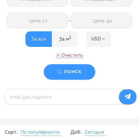
-
Цена от
Цена до
2
USD
За все
За м
Очистить
ПОИСК
Сорт.:
По популярности
Доб.:
Сегодня
$
700 000