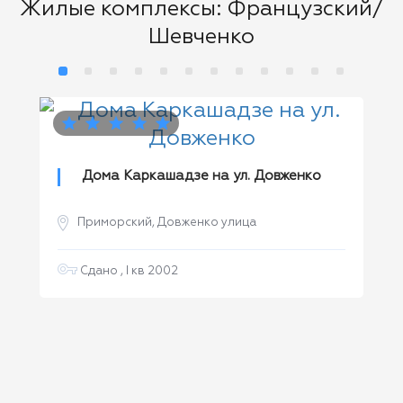
Жилые комплексы: Французский/
Шевченко
2
 м
Дома Каркашадзе на ул. Довженко
Приморский, Довженко улица
Сдано , I кв 2002