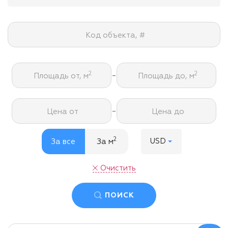
Код объекта, #
-
2
2
Площадь от, м
Площадь до, м
-
Цена от
Цена до
2
USD
За все
За м
Очистить
ПОИСК