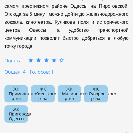
самом престижном районе Одессы на Пироговской.
Отсюда за 5 минут можно дойти до железнодорожного
вокзала, кинотеатра, Куликова поля и исторического
центра Одессы, а удобство транспортной
коммуникации позволит быстро добраться в любую
точку города.
Оценка:
Общая: 4
Голосов: 1
ЖК
ЖК
ЖК
ЖК
Приморского
Киевского
Малиновского
Суворовского
р-на
р-на
р-на
р-на
ЖК
Пригорода
Одессы