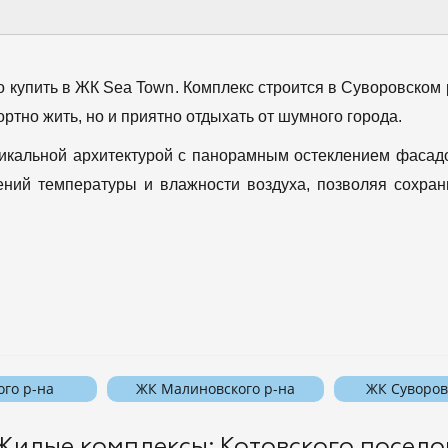
купить в ЖК Sea Town. Комплекс строится в Суворовском 
ортно жить, но и приятно отдыхать от шумного города.
икальной архитектурой с панорамным остеклением фасадов
нений температуры и влажности воздуха, позволяя сохран
ого р-на
ЖК Малиновского р-на
ЖК Суворов
Жилые комплексы: Котовского посело