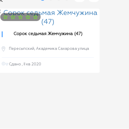
Сорок седьмая Жемчужина (47)
Пер
Пересыпский, Академика Сахарова улица
Сдано
Сдано , II кв 2020