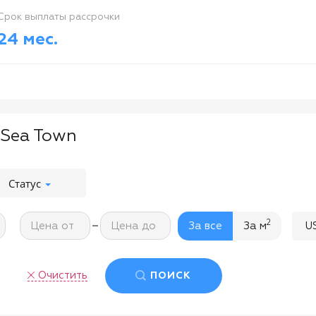
Cрок выплаты рассрочки
24 мес.
 Sea Town
Статус
-
2
Цена от
Цена до
За все
За м
U
Очистить
ПОИСК