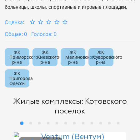
больницы, школы, спортивные и игровые площадки.
Оценка:
Общая: 0
Голосов: 0
ЖК
ЖК
ЖК
ЖК
Приморского
Киевского
Малиновского
Суворовского
р-на
р-на
р-на
р-на
ЖК
Пригорода
Одессы
Жилые комплексы: Котовского
поселок