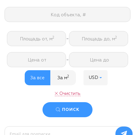
Код объекта, #
-
2
2
Площадь от, м
Площадь до, м
-
Цена от
Цена до
2
USD
За все
За м
Очистить
ПОИСК