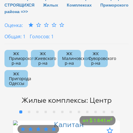
СТРОЯЩИХСЯ Жилых Комплексах Приморского
района =>>
Оценка:
Общая: 1
Голосов: 1
ЖК
ЖК
ЖК
ЖК
Приморского
Киевского
Малиновского
Суворовского
р-на
р-на
р-на
р-на
ЖК
Пригорода
Одессы
Жилые комплексы: Центр
2
от
$
1 641 м