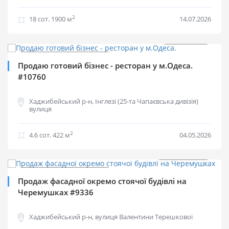
2
18 cот.
1900 м
14.07.2026
$
300 000
Продаж комерційної
Продаю готовий бізнес - ресторан у м.Одеса.
#10760
Хаджибейський р-н, Інглезі (25-та Чапаєвська дивізія)
вулиця
2
4.6 cот.
422 м
04.05.2026
$
1 500 000
2
$
2 500 м
Продаж комерційної
Продаж фасадної окремо стоячої будівлі на
Черемушках #9336
Хаджибейський р-н, вулиця Валентини Терешкової