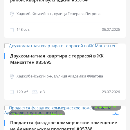
Хаджибейський р-н, вулиця Генерала Петрова
148 cот.
06.07.2026
$
130 000
2
$
1 083 м
Продаж квартир
Двухкомнатная квартира с террасой в ЖК
Манхэттен #35695
Хаджибейський р-н, Вулиця Академіка Філатова
2
120 м
х 3
29.07.2026
$
150 000
2
$
2 239 м
Продаж комерційної
Продается фасадное коммерческое помещение
на Адмиральском проспекте! #35788