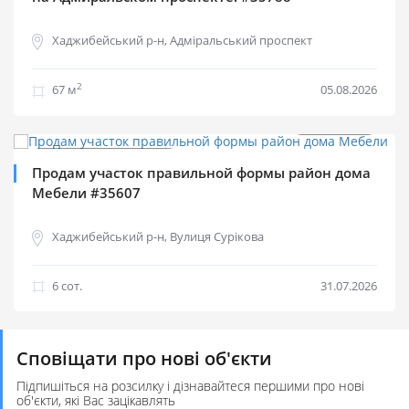
Хаджибейський р-н, Адміральський проспект
2
67 м
05.08.2026
$
150 000
Продаж дільниць
Продам участок правильной формы район дома
Мебели #35607
Хаджибейський р-н, Вулиця Сурікова
6 cот.
31.07.2026
Сповіщати про нові об'єкти
Підпишіться на розсилку і дізнавайтеся першими про нові
об'єкти, які Вас зацікавлять