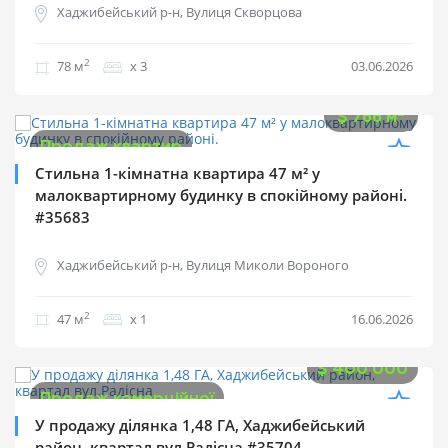
Хаджибейський р-н, Вулиця Скворцова
2
78 м
х 3
03.06.2026
$
36 000
2
$
766 м
Продаж квартир
Стильна 1-кімнатна квартира 47 м² у
малоквартирному будинку в спокійному районі.
#35683
Хаджибейський р-н, Вулиця Миколи Вороного
2
47 м
х 1
16.06.2026
$
400 000
Продаж комерційної
У продажу ділянка 1,48 ГА, Хаджибейський
район, квартал вул.Радісна #35704