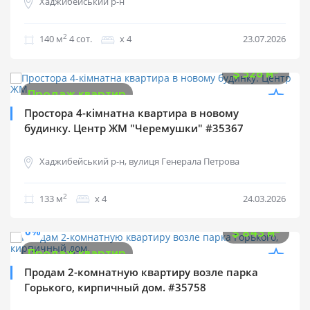
Хаджибейський р-н
2
140 м
4 cот.
х 4
23.07.2026
$
70 000
2
$
526 м
Продаж квартир
Простора 4-кімнатна квартира в новому
будинку. Центр ЖМ "Черемушки" #35367
Хаджибейський р-н, вулиця Генерала Петрова
2
133 м
х 4
24.03.2026
$
43 000
0%
2
$
843 м
Продаж квартир
Продам 2-комнатную квартиру возле парка
Горького, кирпичный дом. #35758