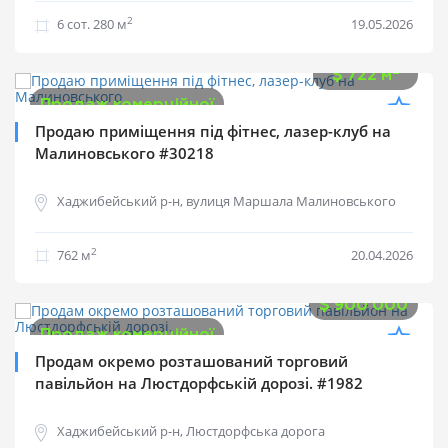
2
6 cот.
280 м
19.05.2026
$
550 000
2
$
722 м
Продаж комерційної
Продаю приміщення під фітнес, лазер-клуб на
Малиновського #30218
Хаджибейський р-н, вулиця Маршала Малиновського
2
762 м
20.04.2026
$
900 000
Продаж комерційної
Продам окремо розташований торговий
павільйон на Люстдорфській дорозі. #1982
Хаджибейський р-н, Люстдорфська дорога