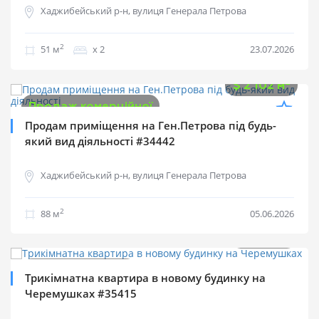
Хаджибейський р-н, вулиця Генерала Петрова
2
51 м
х 2
23.07.2026
$
185 000
2
$
2 102 м
Продаж комерційної
Продам приміщення на Ген.Петрова під будь-
який вид діяльності #34442
Хаджибейський р-н, вулиця Генерала Петрова
2
88 м
05.06.2026
$
76 000
2
$
974 м
Продаж квартир
Трикімнатна квартира в новому будинку на
Черемушках #35415