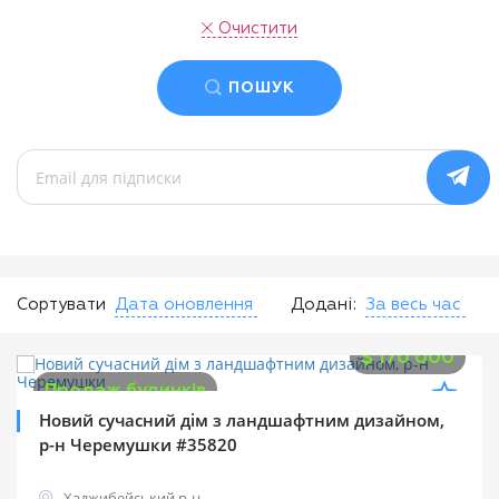
Очистити
ПОШУК
Сортувати
Дата оновлення
Додані:
За весь час
$
170 000
Продаж будинків
Новий сучасний дім з ландшафтним дизайном,
р-н Черемушки #35820
Хаджибейський р-н