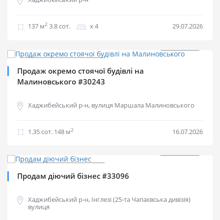
2
137 м
3.8 cот.
х 4
29.07.2026
0%
$
145 000
Продаж комерційної
Продаж окремо стоячої будівлі на
Малиновського #30243
Хаджибейський р-н, вулиця Маршала Малиновського
2
1.35 cот.
148 м
16.07.2026
$
210 000
Продаж комерційної
Продам діючий бізнес #33096
Хаджибейський р-н, Інглезі (25-та Чапаєвська дивізія)
вулиця