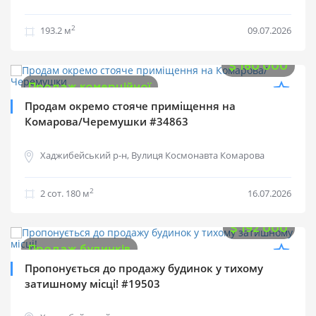
2
193.2 м
09.07.2026
$
160 000
Продаж комерційної
Продам окремо стояче приміщення на
Комарова/Черемушки #34863
Хаджибейський р-н, Вулиця Космонавта Комарова
2
2 cот.
180 м
16.07.2026
$
192 000
Продаж будинків
Пропонується до продажу будинок у тихому
затишному місці! #19503