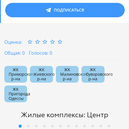
ПОДПИСАТЬСЯ
Оценка:
Общая: 0
Голосов: 0
ЖК
ЖК
ЖК
ЖК
Приморского
Киевского
Малиновского
Суворовского
р-на
р-на
р-на
р-на
ЖК
Пригорода
Одессы
Жилые комплексы: Центр