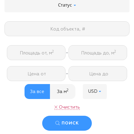
Статус
Код объекта, #
-
2
2
Площадь от, м
Площадь до, м
-
Цена от
Цена до
2
USD
За все
За м
Очистить
ПОИСК