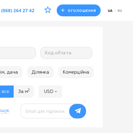
(068) 264 27 42
UA
RU
ОГОЛОШЕННЯ
Код об'єкта
ім, дача
Ділянка
Комерційна
2
 все
За м
USD
ошук