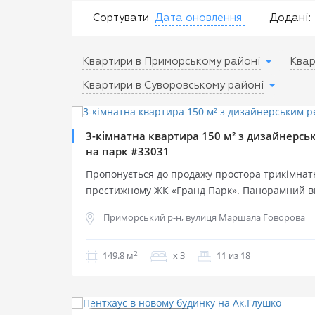
Сортувати
Дата оновлення
Додані:
Квартири в Приморському районі
Квар
$
199 000
Квартири в Суворовському районі
0%
2
$
1 328 м
Продаж квартир
Продаж квартир
3-кімнатна квартира 150 м² з дизайнерс
на парк #33031
Пропонується до продажу простора трикімнат
престижному ЖК «Гранд Парк». Панорамний в
парк Перемоги та море, дизайнерський ремон
Приморський р-н, вулиця Маршала Говорова
комплектація роблять цей об’єкт відмінним в
сімейного життя. ПАРАМЕТРИ 11 поверх 18-пов
Загальна площа — 149,8 м². Зручне планування:
2
149.8 м
х 3
11 из 18
спальні 34 м² та 18 м², кухня-столова 18,6 м², 
$
135 000
0%
2
кімната, ванна і душова. З вікон відкривається
$
900 м
ХАРАКТЕРИСТИКИ Виконаний дизайнерський р