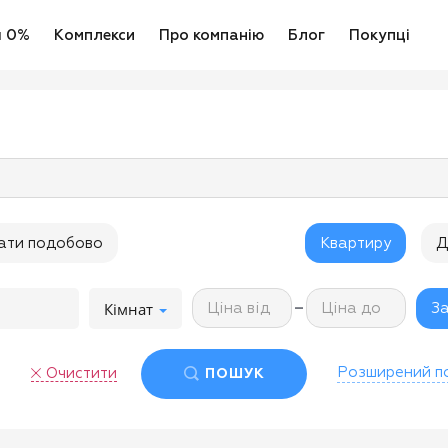
я 0%
Комплекси
Про компанію
Блог
Покупці
ати подобово
Квартиру
Д
-
Кімнат
Ціна від
Ціна до
За
Розширений п
Очистити
ПОШУК