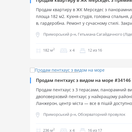
Продам квартиру в ЖК Мерседес з прямим
Продам квартиру в ЖК Мерседес з панорамним
площа 182 м2. Кухня-студія, головна спальня, д
в, гардеробна. Ремонт у сучасному стилі. Зак
територія з дитячим майданчиком. Пішохідна д
Приморський р-н, Гетьмана Сагайдачного (Лід
моря.
2
182 м
х 4
12 из 16
$
280 000
2
$
1 186 м
Продаж квартир
Продаж квартир
Продам пентхаус з видом на море #34146
Продам пентхаус з 3 терасами, панорамний в
двоповерховий пентхаус у найкращому районі
Ланжерон, центр міста — все в пішій доступно
кв.м., корисна (без терас) — 210 кв.м., на пер
Приморський р-н, Обсерваторний провулок
розміщуватись кухня-столова та вітальня з ви
санвузол і гардеробна. Зручні сходи на другий
2
зі своїм санвузлом і виходом на балкон. З усіх
236 м
х 4
16 из 17