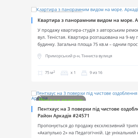
2
$
2 000 м
Продаж квартир
Продаж квартир
Квартира з панорамним видом на море. А
У продажу квартира-студія з авторським ремо
вул. Теністая. Квартира розташована на 9-му 
будинку. Загальна площа 75 кв.м – одним про
кімнати. Квартира повністю обладнана новим
Приморський р-н, Тінниста вулиця
технікою. Просторий балкон-терраса. Для ре
якісні оздоблювальні матеріали: кращі породи
2
шпалери та текстиль. Є супутникове ТБ, інтерне
75 м
х 1
9 из 16
відеоспостереження, закрита територія, консьє
$
145 000
На території сучасний фітнес-центр, салон кра
2
$
829 м
супермаркети. Будинок з паркінгом і охорон
майданчиком. У будинку також є: ресторан, бан
Продаж квартир
Продаж квартир
Пентхаус на 3 поверхи під чистове оздобл
Район Аркадія #24571
Пропонується до продажу ексклюзивний трип
«Акапулько 2» на Педагогічній. Це унікальний 