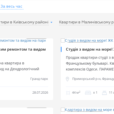
За весь час
тири в Київському районі
Квартири в Малинівському 
$
199 000
$
84 000
0%
2
2
$
1 328 м
$
1 909 м
Продаж квартир
Продаж квартир
ьким ремонтом та видом
Студія з видом на море!
Продаж квартири-студії з 
на квартира в
Французькому бульварі. К
ид на Дендрологічний
комплексів Одеси. ПАРАМЕ
т і преміальна
поверхового будинку. Зага
Гранд парк
Приморський р-н, Францу
ибором для комфортного
Вільне планування дозволя
ерхового будинку.
спальну зону за індивідуа
 вітальня 32,3 м², дві
2
28.07.2026
вигляд на море. ХАРАКТЕР
44 м
х 1
11 
два санвузли, гардеробна
можливість виконати ремон
$
135 000
$
85 000
0%
2
2
 гарний вид на парк і море.
демонтаж. Будинок введено
$
900 м
$
1 267 м
емонт із використанням
Автономне забезпечення, г