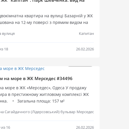
 ЖК "Капітан". Парк Шевченка. Вид на
вокімнатна квартира на вулиці Базарній у ЖК
шована на 12-му поверсі з прямим видом на
в.м. Планування включає кухню-студію 30
Капитан
а вулиця
два санвузли, дві лоджії. У квартирі виконаний
Висота стель 3 м. Автономне опалення.
нка за 5 хвилин ходьби, пляж Ланжерон – за
из 18
26.02.2026
$
280 000
$
350 000
2
2
$
1 186 м
$
2 229 м
Продаж ква
Продаж 
м на море в ЖК Мерседес #34496
на море в ЖК «Мерседес», Одеса У продажу
тира в престижному житловому комплексі ЖК
нка. • Загальна площа: 157 м²
альні, затишна вітальня, кухня з еркером, 2
Мерседес
а Сагайдачного (Лідерсовський) бульвар
мнати • Стан: сучасний ремонт, якісні меблі
фраструктура: закрита, охоронювана
ташування біля моря • Додатково: у вартість
 из 16
26.02.2026