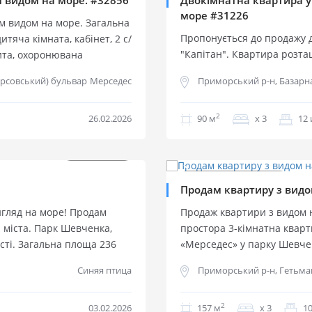
 видом на море. #32856
Двокімнатна квартира у
море #31226
 видом на море. Загальна
Пропонується до продажу д
итяча кімната, кабінет, 2 с/
"Капітан". Квартира розта
рита, охоронювана
море. Загальна площа 90 к
оступність до парку та до
Мерседес
ерсовський) бульвар
Приморський р-н, Базарн
кв.м., дві окремі кімнати, 
якісний, дорогий ремонт. 
Закритий двір. Парк Шевче
2
26.02.2026
90 м
х 3
12 
15 хвилин!
$
280 000
$
350 000
2
2
$
1 186 м
$
2 229 м
Продаж квартир
Продаж квартир
Продам квартиру з видо
игляд на море! Продам
Продаж квартири з видом 
 міста. Парк Шевченка,
простора 3-кімнатна квар
сті. Загальна площа 236
«Мерседес» у парку Шевче
шому рівні можуть
• Планування: 2 окремі сп
Синяя птица
Приморський р-н, Гетьман
ходом на простору терасу,
санвузли, 2 гардеробні кі
 поверх — 3 спальні, кожна
та побутова техніка • Ін
2
 вікон квартири —
03.02.2026
територія, престижне роз
157 м
х 3
10