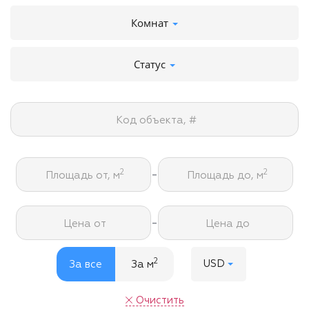
Комнат
Статус
Код объекта, #
-
2
2
Площадь от, м
Площадь до, м
-
Цена от
Цена до
2
USD
За все
За м
Очистить