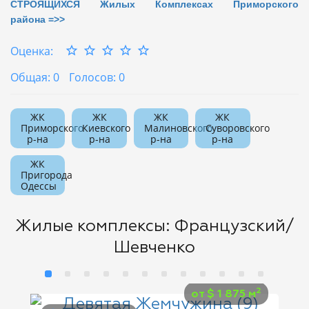
СТРОЯЩИХСЯ Жилых Комплексах Приморского
района =>>
Оценка:
Общая: 0
Голосов: 0
ЖК
ЖК
ЖК
ЖК
Приморского
Киевского
Малиновского
Суворовского
р-на
р-на
р-на
р-на
ЖК
Пригорода
Одессы
Жилые комплексы: Французский/
Шевченко
2
от
$
1 875 м