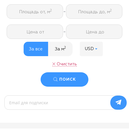
-
2
2
Площадь от, м
Площадь до, м
-
Цена от
Цена до
2
USD
За все
За м
Очистить
ПОИСК