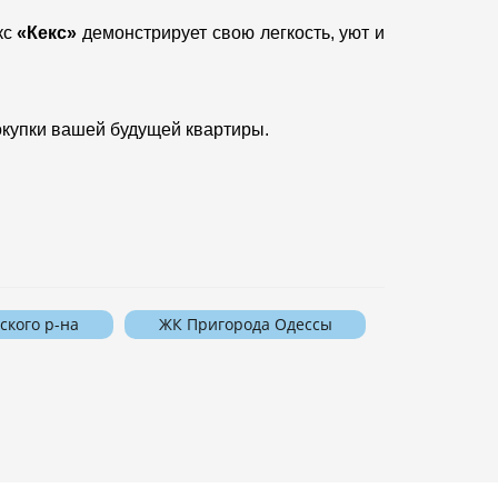
кс
«Кекс»
демонстрирует свою легкость, уют и
окупки вашей будущей квартиры.
ского р-на
ЖК Пригорода Одессы