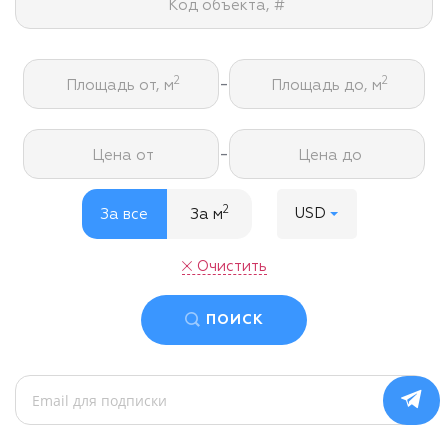
Код объекта, #
-
2
2
Площадь от, м
Площадь до, м
-
Цена от
Цена до
2
USD
За все
За м
Очистить
ПОИСК