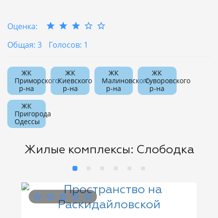
Оценка:
Общая: 3
Голосов: 1
ЖК
ЖК
ЖК
ЖК
Приморского
Киевского
Малиновского
Суворовского
р-на
р-на
р-на
р-на
ЖК
Пригорода
Одессы
Жилые комплексы: Слободка