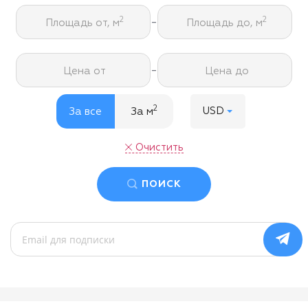
-
2
2
Площадь от, м
Площадь до, м
-
Цена от
Цена до
2
USD
За все
За м
Очистить
ПОИСК