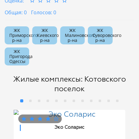
Оценка:
Общая: 0
Голосов: 0
ЖК
ЖК
ЖК
ЖК
Приморского
Киевского
Малиновского
Суворовского
р-на
р-на
р-на
р-на
ЖК
Пригорода
Одессы
Жилые комплексы: Котовского
поселок
Эко Соларис