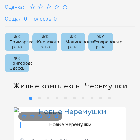
Оценка:
Общая: 0
Голосов: 0
ЖК
ЖК
ЖК
ЖК
Приморского
Киевского
Малиновского
Суворовского
р-на
р-на
р-на
р-на
ЖК
Пригорода
Одессы
Жилые комплексы: Черемушки
Новые Черемушки