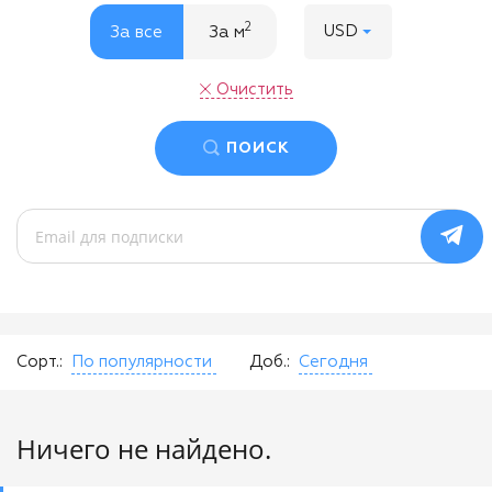
2
USD
За все
За м
Очистить
ПОИСК
Сорт.:
По популярности
Доб.:
Сегодня
Ничего не найдено.