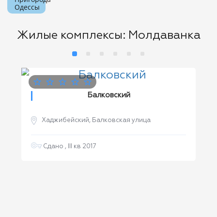
Одессы
Жилые комплексы: Молдаванка
2
 м
Балковский
Хаджибейский, Балковская улица
Сдано , III кв 2017