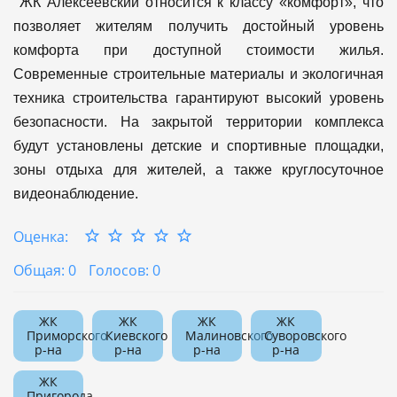
ЖК Алексеевский относится к классу «комфорт», что
позволяет жителям получить достойный уровень
комфорта при доступной стоимости жилья.
Современные строительные материалы и экологичная
техника строительства гарантируют высокий уровень
безопасности. На закрытой территории комплекса
будут установлены детские и спортивные площадки,
зоны отдыха для жителей, а также круглосуточное
видеонаблюдение.
Оценка:
Общая: 0
Голосов: 0
ЖК
ЖК
ЖК
ЖК
Приморского
Киевского
Малиновского
Суворовского
р-на
р-на
р-на
р-на
ЖК
Пригорода