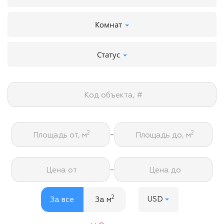
Комнат
Статус
Код объекта, #
-
2
2
Площадь от, м
Площадь до, м
-
Цена от
Цена до
2
USD
За все
За м