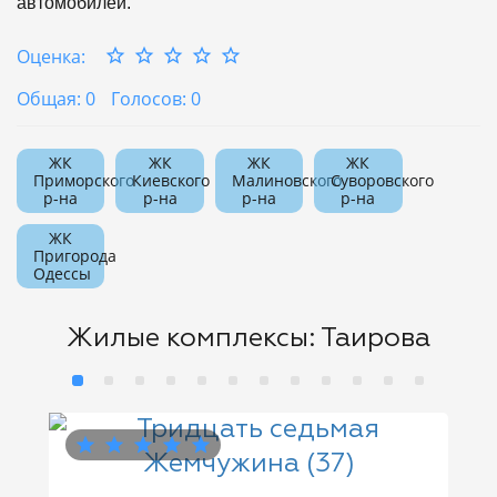
автомобилей.
Оценка:
Общая: 0
Голосов: 0
ЖК
ЖК
ЖК
ЖК
Приморского
Киевского
Малиновского
Суворовского
р-на
р-на
р-на
р-на
ЖК
Пригорода
Одессы
Жилые комплексы: Таирова